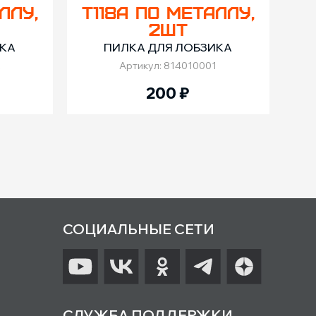
EU (T-
Тип крепления
EU (T-
Тип
ЛЛУ,
T118A ПО МЕТАЛЛУ,
бразный)
(хвостовик)
образный)
(хво
2ШТ
ИКА
ПИЛКА ДЛЯ ЛОБЗИКА
2
Артикул: 814010001
200
₽
СОЦИАЛЬНЫЕ СЕТИ
СЛУЖБА ПОДДЕРЖКИ