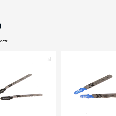
Ы
ости
 товаров
Сравнение товаров
1AO по дереву,
T118B по мета
2шт
2шт
ьев, мм
1.4
Шаг зубьев, мм
длина, мм
76
Общая длина, мм
я длина, мм
50
Рабочая длина, мм
Next
а
чистый
Тип реза