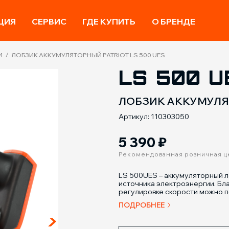
ЦИЯ
СЕРВИС
ГДЕ КУПИТЬ
О БРЕНДЕ
/
И
ЛОБЗИК АККУМУЛЯТОРНЫЙ PATRIOT LS 500 UES
LS 500 U
ЛОБЗИК АККУМУЛ
Артикул: 110303050
5 390
₽
Рекомендованная розничная ц
LS 500UES – аккумуляторный л
источника электроэнергии. Бл
регулировке скорости можно п
ПОДРОБНЕЕ