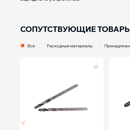
СОПУТСТВУЮЩИЕ ТОВАР
Все
Расходные материалы
Принадлежн
Сравнение
T125B по дереву,
T10
2шт
Шаг зубьев, мм
2.5
Шаг зуб
Общая длина, мм
125
Общая 
Рабочая длина, мм
100
Рабоча
Тип реза
чистый
Тип рез