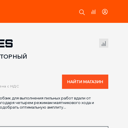
ES
Сравнение товаров
ЯТОРНЫЙ
НАЙТИ МАГАЗИН
ена с НДС
обзик для выполнения пильных работ вдали от
агодаря четырем режимам маятникового хода и
одобрать оптимальную амплиту...