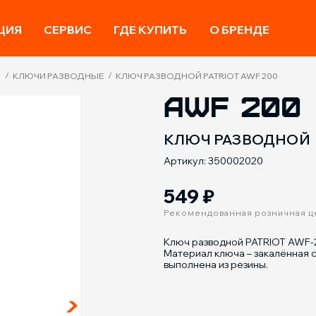
ЦИЯ
СЕРВИС
ГДЕ КУПИТЬ
О БРЕНДЕ
/
/
КЛЮЧИ РАЗВОДНЫЕ
КЛЮЧ РАЗВОДНОЙ PATRIOT AWF 200
AWF 200
КЛЮЧ РАЗВОДНОЙ
Артикул: 350002020
549
₽
Рекомендованная розничная ц
Ключ разводной PATRIOT AWF-
Материал ключа – закалённая 
выполнена из резины.